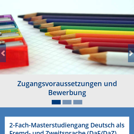
Previous
N
Zugangsvoraussetzungen und
Bewerbung
2-Fach-Masterstudiengang Deutsch als
Fremd- und Zweitsprache (DaF/DaZ)