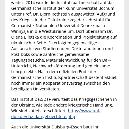
weiter. 2014 wurde die Institutspartnerschaft auf das
Germanistische Institut der Ruhr-Universität Bochum
unter Prof. Dr. Björn Rothstein ausgeweitet. Aufgrund
des Krieges in der Ostukraine zog der Lehrstuhl für
Germanistik Nationalen Universität Donezk nach
Winnyzja in die Westukraine um. Dort übernahm Dr.
Olena Biletska die Koordination und Projektleitung auf
ukrainischer Seite. Es erfolgten gegenseitige
Austausche von Studierenden, Doktorand:innen und
Post-Doks sowie zahlreiche gemeinsame
Tagungsbesuche, Materialentwicklung für den DaF-
Unterricht, Nachwuchsförderung und gemeinsame
Lehrprojekte. Nach dem offiziellen Ende der
Germanistischen Institutspartnerschaft besteht aktuell
noch immer ein Kooperationsvertrag zwischen den
beteiligten Universitäten.
Das Institut DaZ/DaF verurteilt das Kriegsgeschehen in
der Ukraine, wie jede andere kriegerische Handlung.
Wir sind zutiefst erschüttert.
https://www.uni-
due.de/daz-daf/gefluechtete.php
Auch die Universität Duisburg-Essen baut ihr