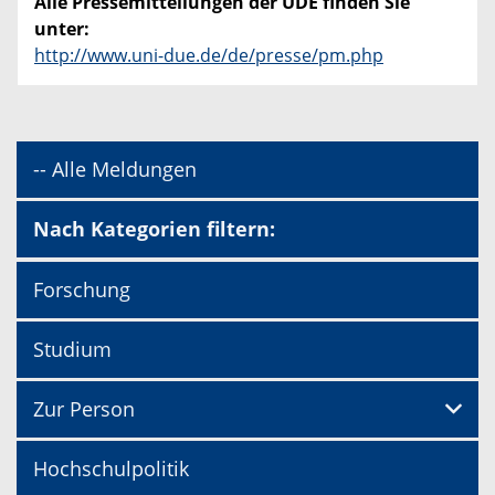
Alle Pressemitteilungen der UDE finden Sie
unter:
http://www.uni-due.de/de/presse/pm.php
-- Alle Meldungen
Nach Kategorien filtern:
Forschung
Studium
Zur Person
Hochschulpolitik