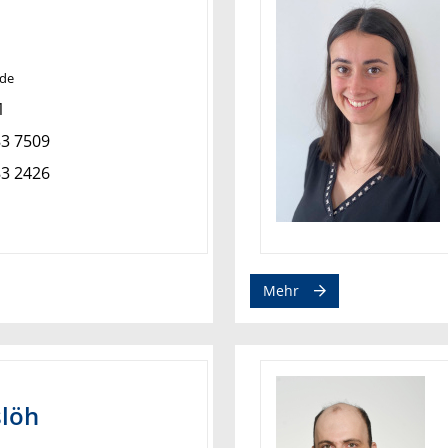
.de
1
83 7509
83 2426
Mehr
slöh