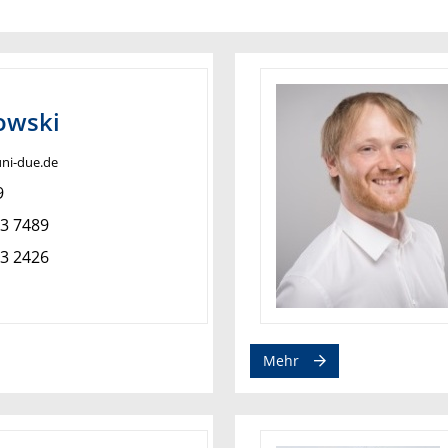
owski
uni-due.de
9
83 7489
83 2426
Mehr