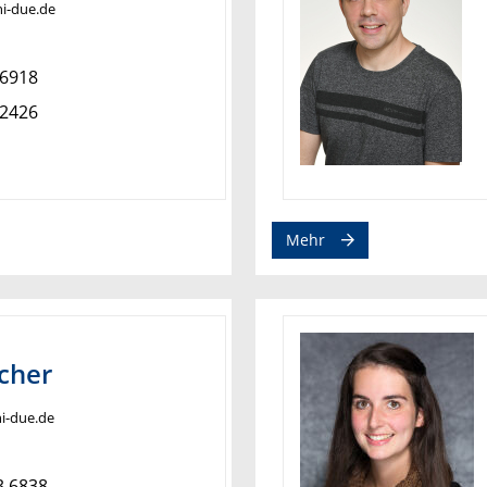
ni-due.de
 6918
 2426
Mehr
cher
ni-due.de
3 6838