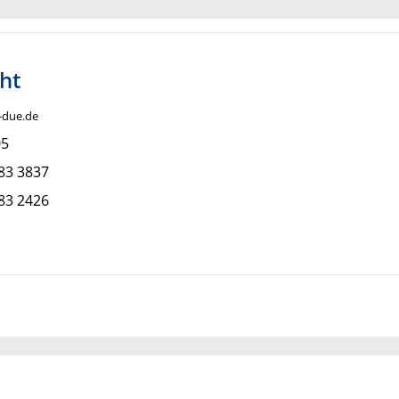
ht
i-due.de
05
83 3837
83 2426