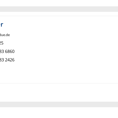
r
-due.de
25
83 6860
83 2426