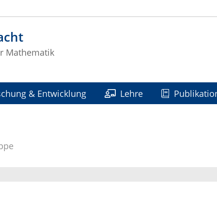
acht
er Mathematik
schung & Entwicklung
Lehre
Publikatio
uppe