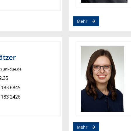
Mehr
ätzer
t) uni-due.de
2.35
 183 6845
 183 2426
Mehr