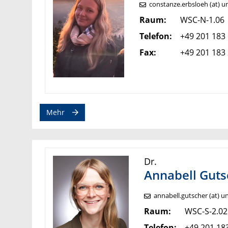
constanze.erbsloeh (at) u
Raum:
WSC-N-1.06
Telefon:
+49 201 183
Fax:
+49 201 183
Mehr
Dr.
Annabell Guts
annabell.gutscher (at) u
Raum:
WSC-S-2.02
Telefon:
+49 201 18