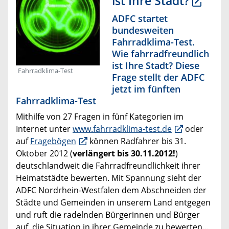
ist Ihre Stadt?
ADFC startet
bundesweiten
Fahrradklima-Test.
Wie fahrradfreundlich
ist Ihre Stadt? Diese
Fahrradklima-Test
Frage stellt der ADFC
jetzt im fünften
Fahrradklima-Test
Mithilfe von 27 Fragen in fünf Kategorien im
Internet unter
www.fahrradklima-test.de
oder
auf
Frage­bögen
können Radfahrer bis 31.
Oktober 2012 (
verlängert bis 30.11.2012!
)
deutschlandweit die Fahrradfreundlichkeit ihrer
Heimatstädte bewerten. Mit Spannung sieht der
ADFC Nordrhein-Westfalen dem Abschneiden der
Städte und Gemeinden in unserem Land entgegen
und ruft die radelnden Bürgerinnen und Bürger
auf, die Situation in ihrer Gemeinde zu bewerten...