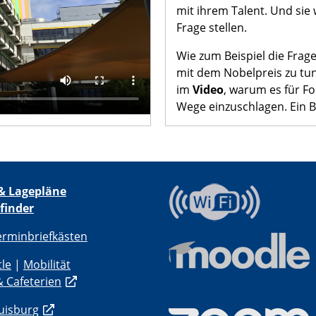
mit ihrem Talent. Und sie
Frage stellen.
Wie zum Beispiel die Frag
mit dem Nobelpreis zu tun
im
Video
, warum es für Fo
Wege einzuschlagen. Ein Bl
& Lagepläne
finder
erminbriefkästen
tle
|
Mobilität
 Cafeterien
uisburg