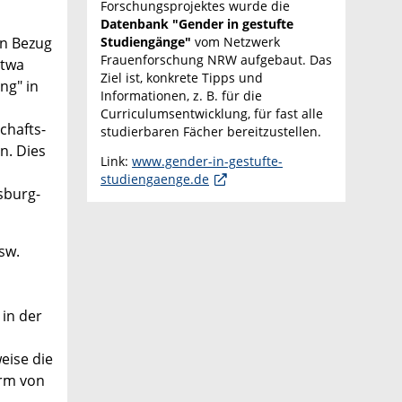
Forschungsprojektes wurde die
Datenbank "Gender in gestufte
in Bezug
Studiengänge"
vom Netzwerk
Frauenforschung NRW aufgebaut. Das
etwa
Ziel ist, konkrete Tipps und
ng" in
Informationen, z. B. für die
Curriculumsentwicklung, für fast alle
chafts-
studierbaren Fächer bereitzustellen.
n. Dies
Link:
www.gender-in-gestufte-
studiengaenge.de
sburg-
sw.
 in der
eise die
orm von