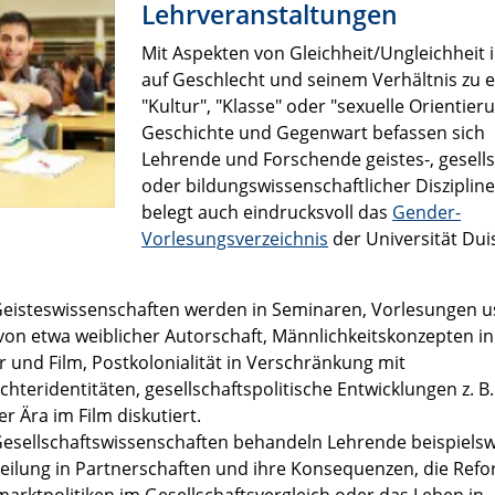
Lehrveranstaltungen
Mit Aspekten von Gleichheit/Ungleichheit 
auf Geschlecht und seinem Verhältnis zu 
"Kultur", "Klasse" oder "sexuelle Orientieru
Geschichte und Gegenwart befassen sich
Lehrende und Forschende geistes-, gesells
oder bildungswissenschaftlicher Diszipline
belegt auch eindrucksvoll das
Gender-
Vorlesungsverzeichnis
der Universität Dui
Geisteswissenschaften werden in Seminaren, Vorlesungen u
von etwa weiblicher Autorschaft, Männlichkeitskonzepten in
r und Film, Postkolonialität in Verschränkung mit
hteridentitäten, gesellschaftspolitische Entwicklungen z. B.
r Ära im Film diskutiert.
Gesellschaftswissenschaften behandeln Lehrende beispielsw
teilung in Partnerschaften und ihre Konsequenzen, die Ref
marktpolitiken im Gesellschaftsvergleich oder das Leben in