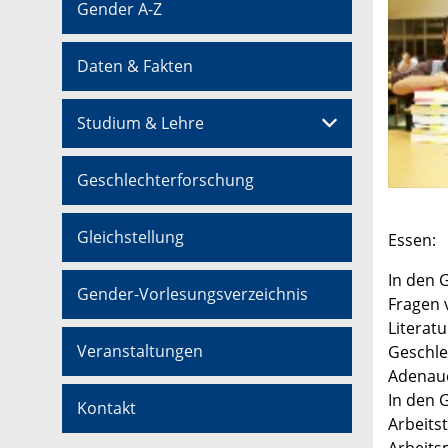
Gender A-Z
Daten & Fakten
Studium & Lehre
Geschlechterforschung
Gleichstellung
Essen:
In den 
Gender-Vorlesungsverzeichnis
Fragen 
Literatu
Veranstaltungen
Geschlec
Adenaue
In den 
Kontakt
Arbeits
Arbeits