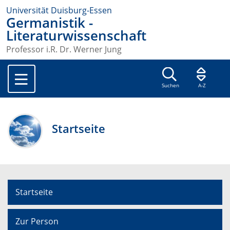
Universität Duisburg-Essen
Germanistik -
Literaturwissenschaft
Professor i.R. Dr. Werner Jung
Suchen
A-Z
Startseite
Startseite
Zur Person