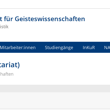
t für Geisteswissenschaften
stik
Mitarbeiter:innen
Studiengänge
InKuR
N
ariat)
chaften