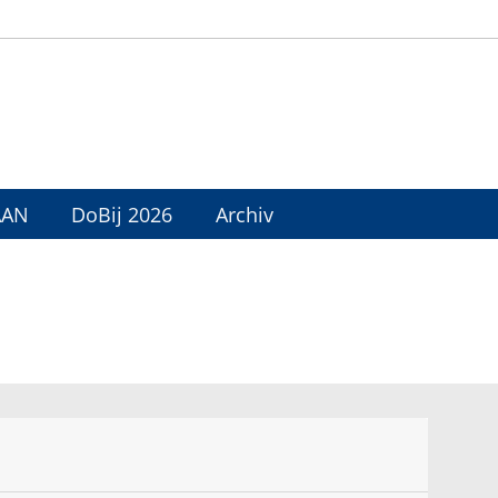
AAN
DoBij 2026
Archiv