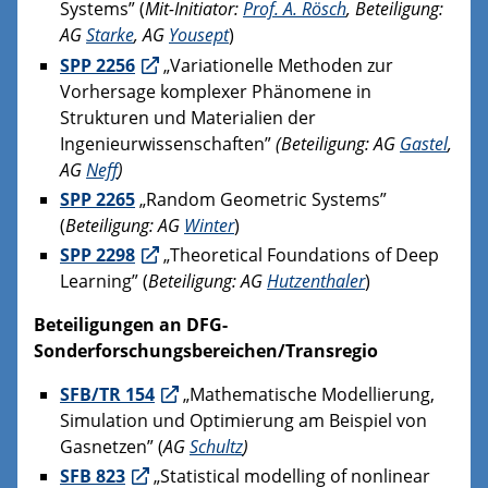
Systems” (
Mit-Initiator:
Prof. A. Rösch
, Beteiligung:
AG
Starke
, AG
Yousept
)
SPP 2256
„Variationelle Methoden zur
Vorhersage komplexer Phänomene in
Strukturen und Materialien der
Ingenieurwissenschaften”
(Beteiligung: AG
Gastel
,
AG
Neff
)
SPP 2265
„Random Geometric Systems”
(
Beteiligung: AG
Winter
)
SPP 2298
„Theoretical Foundations of Deep
Learning” (
Beteiligung: AG
Hutzenthaler
)
Beteiligungen an DFG-
Sonderforschungsbereichen/Transregio
SFB/TR 154
„Mathematische Modellierung,
Simulation und Optimierung am Beispiel von
Gasnetzen” (
AG
Schultz
)
SFB 823
„Statistical modelling of nonlinear