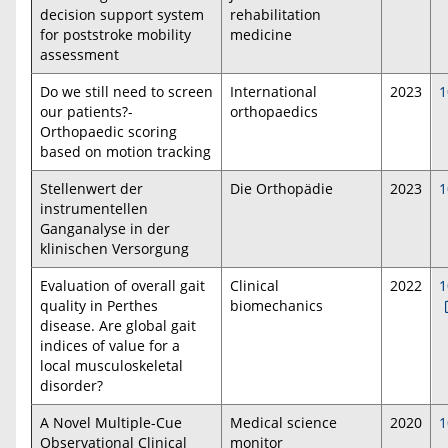
decision support system
rehabilitation
for poststroke mobility
medicine
assessment
Do we still need to screen
International
2023
1
our patients?-
orthopaedics
Orthopaedic scoring
based on motion tracking
Stellenwert der
Die Orthopädie
2023
1
instrumentellen
Ganganalyse in der
klinischen Versorgung
Evaluation of overall gait
Clinical
2022
1
quality in Perthes
biomechanics
disease. Are global gait
indices of value for a
local musculoskeletal
disorder?
A Novel Multiple-Cue
Medical science
2020
1
Observational Clinical
monitor