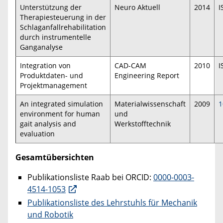
Unterstützung der
Neuro Aktuell
2014
I
Therapiesteuerung in der
Schlaganfallrehabilitation
durch instrumentelle
Ganganalyse
Integration von
CAD-CAM
2010
I
Produktdaten- und
Engineering Report
Projektmanagement
An integrated simulation
Materialwissenschaft
2009
1
environment for human
und
gait analysis and
Werkstofftechnik
evaluation
Gesamtübersichten
Publikationsliste Raab bei ORCID:
0000-0003-
4514-1053
Publikationsliste des Lehrstuhls für Mechanik
und Robotik