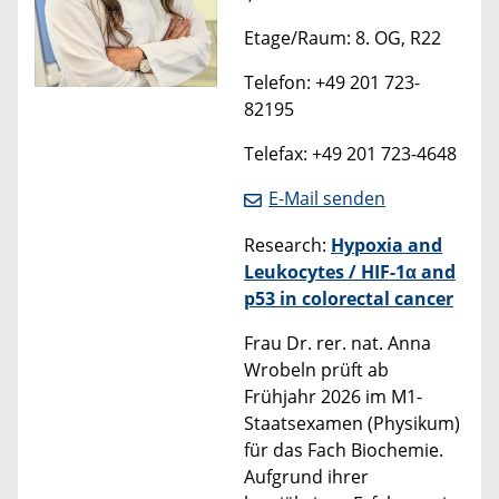
Etage/Raum: 8. OG, R22
Telefon: +49 201 723-
82195
Telefax: +49 201 723-4648
E-Mail senden
Research:
Hypoxia and
Leukocytes / HIF-1α and
p53 in colorectal cancer
Frau Dr. rer. nat. Anna
Wrobeln prüft ab
Frühjahr 2026 im M1-
Staatsexamen (Physikum)
für das Fach Biochemie.
Aufgrund ihrer