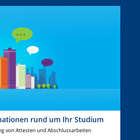
mationen rund um Ihr Studium
ng von Attesten und Abschlussarbeiten