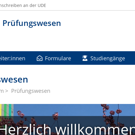
nschreiben an der UDE
h Prüfungswesen
iter:innen
Formulare
Studiengänge
Lehramtsprüfungen, LPO 2003
gswesen
um
Prüfungswesen
Herzlich willkomme