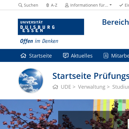
Suchen
A-Z
Informationen für...
Ei
Bereic
Startseite
Aktuelles
Mitarbe
FAQs
Frühstudium
Mündliche 
Startseite Prüfun
UDE
Verwaltung
Studi