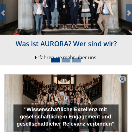
Previous
N
Was ist AURORA? Wer sind wir?
Erfahren Sie mehr über uns!