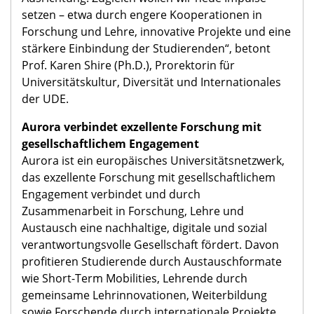
Aurora-Konferenz bringt Menschen aus ganz
Europa zusammen, die gemeinsam an Lösungen
für die Zukunft arbeiten. Dass wir die Konferenz
2026 ausrichten, unterstreicht unsere aktive Rolle
im Netzwerk und unsere internationale
Ausrichtung. Zugleich wollen wir neue Impulse
setzen – etwa durch engere Kooperationen in
Forschung und Lehre, innovative Projekte und eine
stärkere Einbindung der Studierenden“, betont
Prof. Karen Shire (Ph.D.), Prorektorin für
Universitätskultur, Diversität und Internationales
der UDE.
Aurora verbindet exzellente Forschung mit
gesellschaftlichem Engagement
Aurora ist ein europäisches Universitätsnetzwerk,
das exzellente Forschung mit gesellschaftlichem
Engagement verbindet und durch
Zusammenarbeit in Forschung, Lehre und