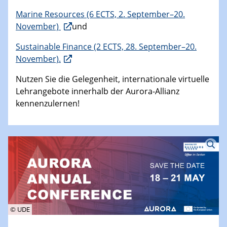
Apply now!
Studierende können sich bis zum
1.Juli
für drei virtuelle Aurora-Kurse der University
of Iceland bewerben:
Sustainability Education and Leadership (5 ECTS,
24. August–20. November)
,
Marine Resources (6 ECTS, 2. September–20.
November)
und
Sustainable Finance (2 ECTS, 28. September–20.
November).
Nutzen Sie die Gelegenheit, internationale virtuelle
Lehrangebote innerhalb der Aurora-Allianz
kennenzulernen!