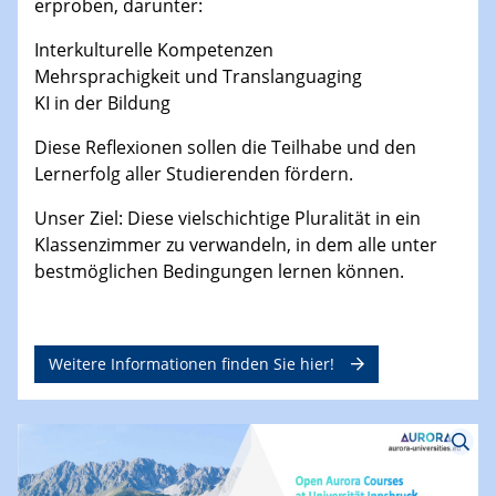
sprachliche, berufliche und kulturelle Vielfalt
genutzt werden kann, um kognitive, metakognitive
und sozioaffektive didaktische Strategien wie
Empathie, Vertrauen und Respekt zu entwickeln.
Wir werden inklusive Ansätze reflektieren und
erproben, darunter:
Interkulturelle Kompetenzen
Mehrsprachigkeit und Translanguaging
KI in der Bildung
Diese Reflexionen sollen die Teilhabe und den
Lernerfolg aller Studierenden fördern.
Unser Ziel: Diese vielschichtige Pluralität in ein
Klassenzimmer zu verwandeln, in dem alle unter
bestmöglichen Bedingungen lernen können.