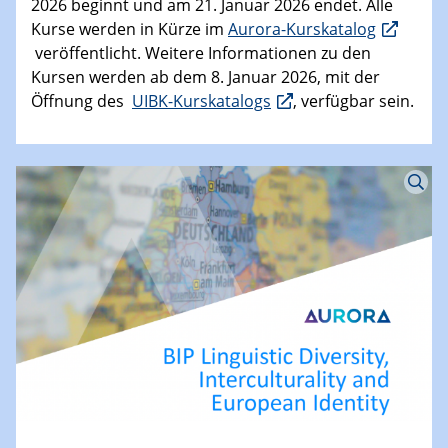
Wir freuen uns, die kommenden Aurora-Kurse für
das Sommersemester 2026 an der Universität
Innsbruck anzukündigen. Insgesamt werden vier
Kurse auf BA- und MA-Ebene angeboten. Bitte
beachten Sie, dass die Anmeldung am 8. Januar
2026 beginnt und am 21. Januar 2026 endet. Alle
Kurse werden in Kürze im
Aurora-Kurskatalog
veröffentlicht. Weitere Informationen zu den
Kursen werden ab dem 8. Januar 2026, mit der
Öffnung des
UIBK-Kurskatalogs
, verfügbar sein.