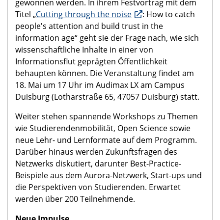
Vertrauen in die Wissenschaft – und die Rolle der
Kommunikation, es aufzubauen und zu erhalten.
Dies steht auch im Fokus des hochschulinternen
Eröffnungsabends. Mit Dr. Mai Thi Nguyen-Kim
konnte eine der profiliertesten Stimmen der
Wissenschaftskommunikation in Deutschland
gewonnen werden. In ihrem Festvortrag mit dem
Titel „
Cutting through the noise
: How to catch
people's attention and build trust in the
information age“ geht sie der Frage nach, wie sich
wissenschaftliche Inhalte in einer von
Informationsflut geprägten Öffentlichkeit
behaupten können. Die Veranstaltung findet am
18. Mai um 17 Uhr im Audimax LX am Campus
Duisburg (Lotharstraße 65, 47057 Duisburg) statt.
Weiter stehen spannende Workshops zu Themen
wie Studierendenmobilität, Open Science sowie
neue Lehr- und Lernformate auf dem Programm.