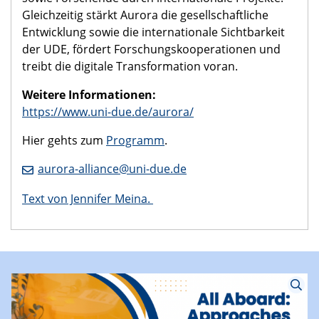
Austausch eine nachhaltige, digitale und sozial
verantwortungsvolle Gesellschaft fördert. Davon
profitieren Studierende durch Austauschformate
wie Short-Term Mobilities, Lehrende durch
gemeinsame Lehrinnovationen, Weiterbildung
sowie Forschende durch internationale Projekte.
Gleichzeitig stärkt Aurora die gesellschaftliche
Entwicklung sowie die internationale Sichtbarkeit
der UDE, fördert Forschungskooperationen und
treibt die digitale Transformation voran.
Weitere Informationen:
https://www.uni-due.de/aurora/
Hier gehts zum
Programm
.
aurora-alliance@uni-due.de
Text von Jennifer Meina.