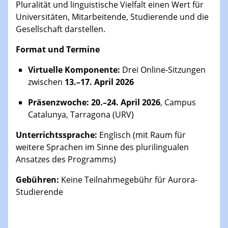
und Ansätze im Zusammenhang mit
mehrsprachigen Lehr- und Lernkonzepten in der
Hochschulbildung. Ziel ist es, die Entwicklung einer
europäischen kulturellen Identität zu fördern, die
auf der Vielfalt der Kulturen basiert. Dabei
vertreten wir die Auffassung, dass sprachliche
Pluralität und linguistische Vielfalt einen Wert für
Universitäten, Mitarbeitende, Studierende und die
Gesellschaft darstellen.
Format und Termine
Virtuelle Komponente:
Drei Online-Sitzungen
zwischen
13.–17. April 2026
Präsenzwoche:
20.–24. April 2026
, Campus
Catalunya, Tarragona (URV)
Unterrichtssprache:
Englisch (mit Raum für
weitere Sprachen im Sinne des plurilingualen