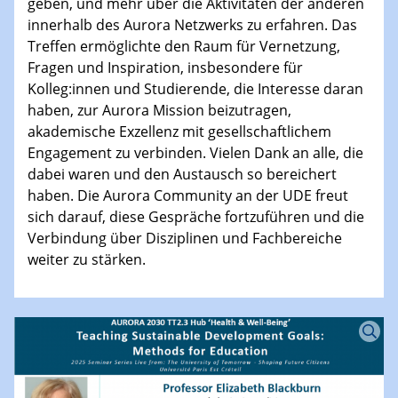
zu vernetzen, Ideen auszutauschen und neue
Gesichter willkommen zu heißen. Kolleg:innen aus
verschiedenen Aurora Arbeitspaketen an der
Universität Duisburg-Essen sowie mehrere Aurora
Student Ambassadors nutzten die Gelegenheit,
Einblick in ihre Arbeit und ihre Erfahrungen zu
geben, und mehr über die Aktivitäten der anderen
innerhalb des Aurora Netzwerks zu erfahren. Das
Treffen ermöglichte den Raum für Vernetzung,
Fragen und Inspiration, insbesondere für
Kolleg:innen und Studierende, die Interesse daran
haben, zur Aurora Mission beizutragen,
akademische Exzellenz mit gesellschaftlichem
Engagement zu verbinden. Vielen Dank an alle, die
dabei waren und den Austausch so bereichert
haben. Die Aurora Community an der UDE freut
sich darauf, diese Gespräche fortzuführen und die
Verbindung über Disziplinen und Fachbereiche
weiter zu stärken.