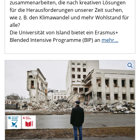
Wollt ihr euer eigenes Potenzial entdecken, euer
Netzwerk stärken und kompetenter darin werden,
euer Wissen und eure Ideen zum Nutzen der
Gesellschaft einzusetzen? Möchtet ihr mit einer
vielfältigen Gruppe von Studierenden
zusammenarbeiten, die nach kreativen Lösungen
für die Herausforderungen unserer Zeit suchen,
wie z. B. den Klimawandel und mehr Wohlstand für
alle?
Die Universität von Island bietet ein Erasmus+
Blended Intensive Programme (BIP) an
mehr…