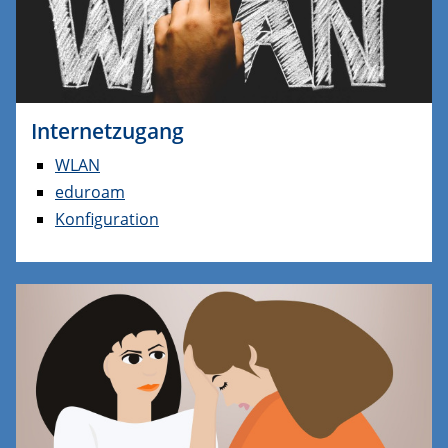
Internetzugang
WLAN
eduroam
Konfiguration