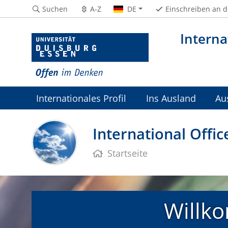
Suchen
A-Z
DE
Einschreiben an 
Interna
Internationales Profil
Ins Ausland
Au
Aktuelles
International Offic
Startseite
Willko