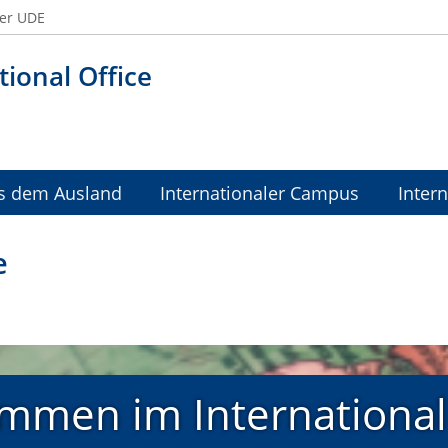
der UDE
tional Office
s dem Ausland
Internationaler Campus
Inter
e
mmen im International