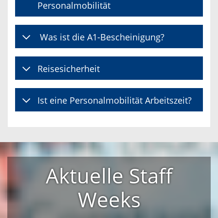
Personalmobilität
Was ist die A1-Bescheinigung?
Reisesicherheit
Ist eine Personalmobilität Arbeitszeit?
Aktuelle Staff
Weeks