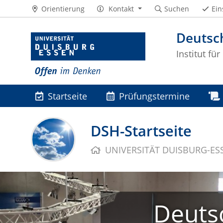
Orientierung
Kontakt
Suchen
Ein
Deutsc
Institut fü
Startseite
Prüfungstermine
FAQ
Veröffentlichungen
DSH-Startseite
UNIVERSITÄT DUISBURG-ES
Deuts