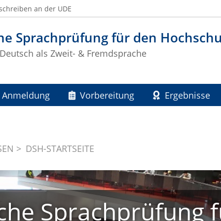
schreiben an der UDE
he Sprachprüfung für den Hochsch
r Deutsch als Zweit- & Fremdsprache
Anmeldung
Vorbereitung
Ergebnisse
SEN
DSH-STARTSEITE
che Sprachprüfung f