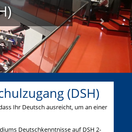
H)
Next
chulzugang (DSH)
dass Ihr Deutsch ausreicht, um an einer
udiums Deutschkenntnisse auf DSH 2-