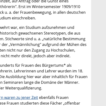
inzelt, auf Antrag oder die Gunst eines
sthörerin". Erst im Wintersemester 1909/1910
k u. a. der Frauenbewegung, in allen deutschen
udium einschreiben.
rwehrt war, ein Studium aufzunehmen und
 historisch gewachsenen Stereotypen, die aus
nen. Stichworte sind u. a. „natürliche Bestimmung
fahr der „Vermännlichung" aufgrund der Mühen des
sten nicht nur den Zugang zu Hochschulen,
nicht mehr direkt, jedoch aber indirekt.
rhunderts für Frauen des Bürgertums* als
ehrerin. Lehrerinnen und Lehrer wurden im 18.
ie Ausbildung hier war aber inhaltlich für Frauen
en Seminaren lange die Domäne der Männer.
er Weiterqualifizierung.
n waren zu jener Zeit
ebenfalls Frauen
ese Frauen studierten diese Fächer „offenbar