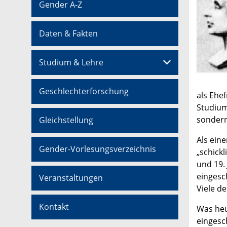
Gender A-Z
Daten & Fakten
Studium & Lehre
Geschlechterforschung
als Ehe
Studium
sondern
Gleichstellung
Als ein
Gender-Vorlesungsverzeichnis
„schick
und 19.
eingesc
Veranstaltungen
Viele d
Kontakt
Was heu
eingesc