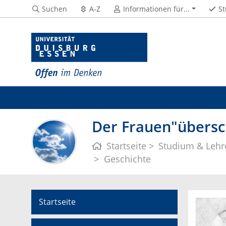
Suchen
A-Z
Informationen für...
St
Der Frauen"übersc
Startseite
Studium & Lehr
Geschichte
Startseite