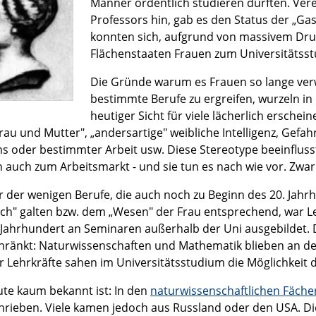
Männer ordentlich studieren durften. Vere
Professors hin, gab es den Status der „Ga
konnten sich, aufgrund von massivem Druc
Flächenstaaten Frauen zum Universitätsst
Die Gründe warum es Frauen so lange ve
bestimmte Berufe zu ergreifen, wurzeln in
heutiger Sicht für viele lächerlich erschei
frau und Mutter", „andersartige" weibliche Intelligenz, Ge
s oder bestimmter Arbeit usw. Diese Stereotype beeinflus
 auch zum Arbeitsmarkt - und sie tun es nach wie vor. Zwar 
er der wenigen Berufe, die auch noch zu Beginn des 20. Jah
lich" galten bzw. dem „Wesen" der Frau entsprechend, war L
 Jahrhundert an Seminaren außerhalb der Uni ausgebildet. D
hränkt: Naturwissenschaften und Mathematik blieben an d
er Lehrkräfte sahen im Universitätsstudium die Möglichkeit d
te kaum bekannt ist: In den
naturwissenschaftlichen Fächer
hrieben. Viele kamen jedoch aus Russland oder den USA. Di