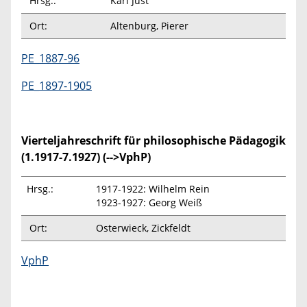
Hrsg.:
Karl Just
Ort:
Altenburg, Pierer
PE_1887-96
PE_1897-1905
Vierteljahreschrift für philosophische Pädagogik
(1.1917-7.1927) (-->VphP)
Hrsg.:
1917-1922: Wilhelm Rein
1923-1927: Georg Weiß
Ort:
Osterwieck, Zickfeldt
VphP