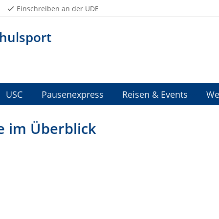
Einschreiben an der UDE
hulsport
USC
Pausenexpress
Reisen & Events
We
e im Überblick