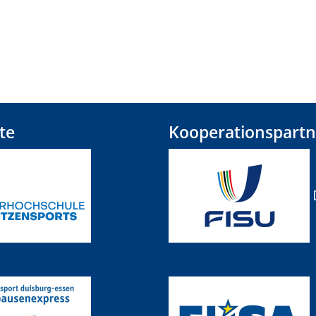
te
Kooperationspartn