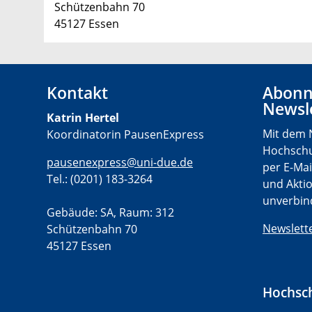
Schützenbahn 70
45127 Essen
Kontakt
Abonn
Newsl
Katrin Hertel
Mit dem 
Koordinatorin PausenExpress
Hochschu
pausenexpress@uni-due.de
per E-Mai
Tel.: (0201) 183-3264
und Aktio
unverbind
Gebäude: SA, Raum: 312
Newslett
Schützenbahn 70
45127 Essen
Hochsch