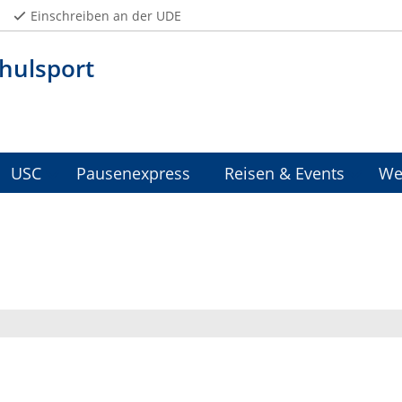
Einschreiben an der UDE
hulsport
USC
Pausenexpress
Reisen & Events
We