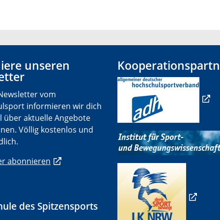
iere unseren
Kooperationspartn
etter
Newsletter vom
lsport informieren wir dich
l über aktuelle Angebote
nen. Völlig kostenlos und
lich.
er abonnieren
ule des Spitzensports