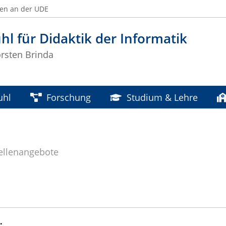
ben an der UDE
hl für Didaktik der Informatik
rsten Brinda
uhl
Forschung
Studium & Lehre
ellenangebote
.