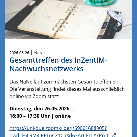
|
2026-05-26
NaNe
Gesamttreffen des InZentIM-
Nachwuchsnetzwerks
Das NaNe lädt zum nächsten Gesamttreffen ein.
Die Veranstaltung findet dieses Mal ausschließlich
online via Zoom statt:
Dienstag, den 26.05.2026
,
16:00 – 17:30 Uhr | online
https://uni-due.zoom-x.de/j/69061688905?
pwd=HjLRM4JRF1uCZ1CaXd63ArCFTLYxPp.1