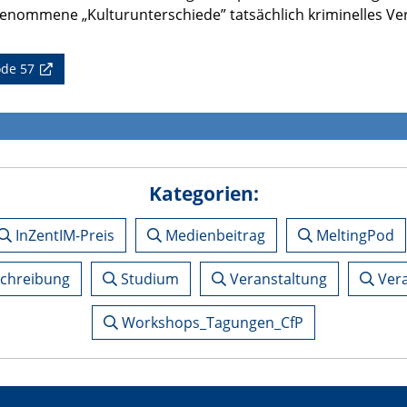
nommene „Kulturunterschiede” tatsächlich kriminelles Ver
ode 57
Kategorien:
InZentIM-Preis
Medienbeitrag
MeltingPod
schreibung
Studium
Veranstaltung
Vera
Workshops_Tagungen_CfP