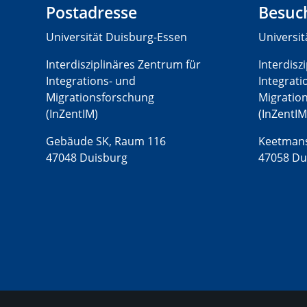
Postadresse
Besuc
Universität Duisburg-Essen
Universi
Interdisziplinäres Zentrum für
Interdisz
Integrations- und
Integrati
Migrationsforschung
Migratio
(InZentIM)
(InZentIM
Gebäude SK, Raum 116
Keetmans
47048 Duisburg
47058 Du