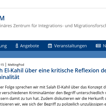
IM
linäres Zentrum für Integrations- und Migrationsfors
ung
Angebote
Veranstaltungen
N
|
-15
MeltingPod
h El-Kahil über eine kritische Reflexion d
inalität
ser Folge sprechen wir mit Salah El-Kahil über das Konzept 
e verschiedenen Kriminalämter den Begriff unterschiedlic
ern damit zu tun hat. Zudem diskutieren wir die Herkunft 
isieren wir, wie sich der Begriff zu polizeilich unzulässige