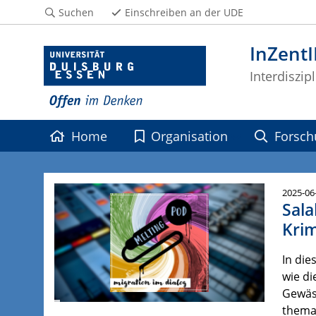
Suchen
Einschreiben an der UDE
InZent
Interdiszip
Home
Organisation
Forsch
2025-06
Sala
Krim
In die
wie di
Gewäss
themat