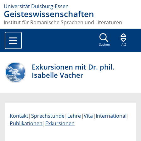
Universität Duisburg-Essen
Geisteswissenschaften
Institut für Romanische Sprachen und Literaturen
Suchen
A-Z
Exkursionen mit Dr. phil.
Isabelle Vacher
Kontakt
|
Sprechstunde
|
Lehre
|
Vita
|
International
|
Publikationen
|
Exkursionen