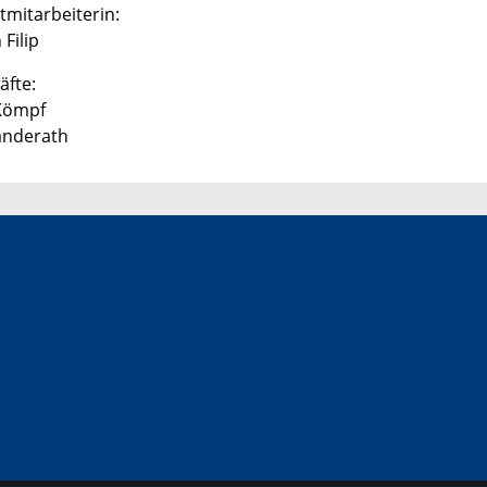
tmitarbeiterin:
 Filip
äfte:
 Kömpf
anderath