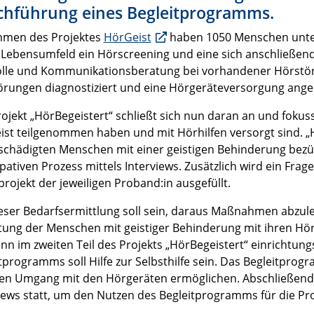
chführung eines Begleitprogramms.
hmen des Projektes
HörGeist
haben 1050 Menschen unters
Lebensumfeld ein Hörscreening und eine sich anschließend
olle und Kommunikationsberatung bei vorhandener Hörstör
rungen diagnostiziert und eine Hörgeräteversorgung ange
ojekt „HörBegeistert“ schließt sich nun daran an und fokuss
st teilgenommen haben und mit Hörhilfen versorgt sind. „H
chädigten Menschen mit einer geistigen Behinderung bezü
ipativen Prozess mittels Interviews. Zusätzlich wird ein Fr
ojekt der jeweiligen Proband:in ausgefüllt.
ieser Bedarfsermittlung soll sein, daraus Maßnahmen abzu
tung der Menschen mit geistiger Behinderung mit ihren Hör
ann im zweiten Teil des Projekts „HörBegeistert“ einrichtun
tprogramms soll Hilfe zur Selbsthilfe sein. Das Begleitprog
ren Umgang mit den Hörgeräten ermöglichen. Abschließend
iews statt, um den Nutzen des Begleitprogramms für die P