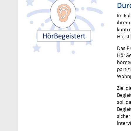
Dur
Im Ra
ihrem 
kontr
Hörstö
Das Pr
HörGei
hörges
partiz
Wohnpr
Ziel d
Beglei
soll d
Beglei
siche
Interv