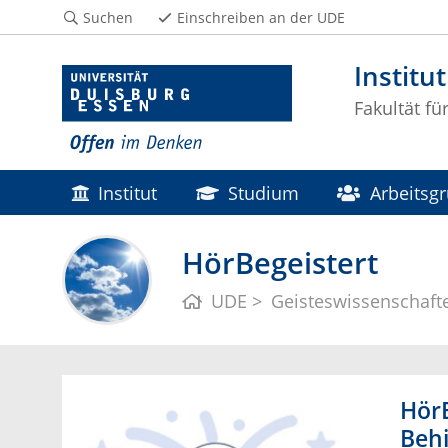
Suchen
Einschreiben an der UDE
Institu
Fakultät f
Institut
Studium
Arbeitsg
HörBegeistert
UDE
Geisteswissenschaft
HörB
Behi