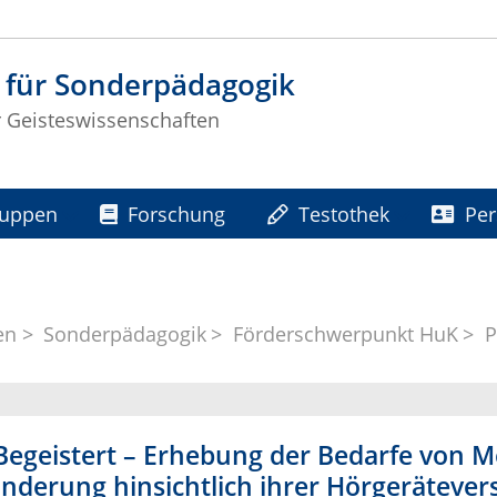
t für Sonderpädagogik
ür Geisteswissenschaften
ruppen
Forschung
Testothek
Pe
en
Sonderpädagogik
Förderschwerpunkt HuK
P
egeistert – Erhebung der Bedarfe von M
nderung hinsichtlich ihrer Hörgerätever