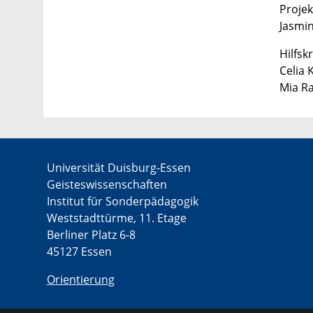
Projek
Jasmin
Hilfskr
Celia
Mia R
Universität Duisburg-Essen
Geisteswissenschaften
Institut für Sonderpädagogik
Weststadttürme, 11. Etage
Berliner Platz 6-8
45127 Essen
Orientierung