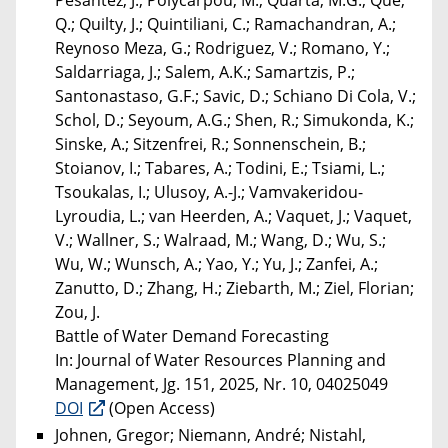
Pesantez, J.; Polycarpou, M.; Quarta, M.G.; Que,
Q.; Quilty, J.; Quintiliani, C.; Ramachandran, A.;
Reynoso Meza, G.; Rodriguez, V.; Romano, Y.;
Saldarriaga, J.; Salem, A.K.; Samartzis, P.;
Santonastaso, G.F.; Savic, D.; Schiano Di Cola, V.;
Schol, D.; Seyoum, A.G.; Shen, R.; Simukonda, K.;
Sinske, A.; Sitzenfrei, R.; Sonnenschein, B.;
Stoianov, I.; Tabares, A.; Todini, E.; Tsiami, L.;
Tsoukalas, I.; Ulusoy, A.-J.; Vamvakeridou-
Lyroudia, L.; van Heerden, A.; Vaquet, J.; Vaquet,
V.; Wallner, S.; Walraad, M.; Wang, D.; Wu, S.;
Wu, W.; Wunsch, A.; Yao, Y.; Yu, J.; Zanfei, A.;
Zanutto, D.; Zhang, H.; Ziebarth, M.; Ziel, Florian;
Zou, J.
Battle of Water Demand Forecasting
In: Journal of Water Resources Planning and
Management, Jg. 151, 2025, Nr. 10, 04025049
DOI
(Open Access)
Johnen, Gregor; Niemann, André; Nistahl,