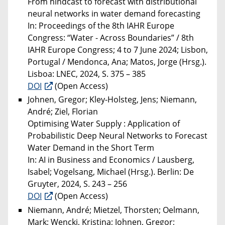
From hindcast to forecast with distributional
neural networks in water demand forecasting
In: Proceedings of the 8th IAHR Europe
Congress: “Water - Across Boundaries” / 8th
IAHR Europe Congress; 4 to 7 June 2024; Lisbon,
Portugal / Mendonca, Ana; Matos, Jorge (Hrsg.).
Lisboa: LNEC, 2024, S. 375 – 385
DOI
(Open Access)
Johnen, Gregor; Kley-Holsteg, Jens; Niemann,
André; Ziel, Florian
Optimising Water Supply : Application of
Probabilistic Deep Neural Networks to Forecast
Water Demand in the Short Term
In: AI in Business and Economics / Lausberg,
Isabel; Vogelsang, Michael (Hrsg.). Berlin: De
Gruyter, 2024, S. 243 – 256
DOI
(Open Access)
Niemann, André; Mietzel, Thorsten; Oelmann,
Mark; Wencki, Kristina; Johnen, Gregor;