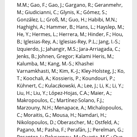
M.M.; Gao, F.; Gao, J.; Gargano, R.; Geranmehr,
M.; Giudicianni, C.; Glynis, K.; Gómez, S.;
González, L.; Groß, M.; Guo, H.; Habibi, M.N.;
Haghighi, A.; Hammer, B.; Hans, L.; Hayslep, M.;
He, Y.; Hermes, L.; Herrera, M.; Hinder, F.; Hou,
B.; Iglesias-Rey, A.; Iglesias-Rey, P.L.; Jang, I.-S.;
Izquierdo, J.; Jahangir, M.S.; Jara-Arriagada, C.;
Jenks, B.; Johnen, Gregor; Kalami Heris, M.;
Kalumba, M.; Kang, M.-S.; Khashei
Varnamkhasti, M.; Kim, K.-J.; Kley-Holsteg, J.; Ko,
T.; Koochali, A.; Kossieris, P.; Koundouri, P.;
Kühnert, C.; Kulaczkowski, A.; Lee, J.; Li, K.; Li, Y.;
Liu, H.; Liu, Y.; López-Hojas, C.A.; Maier, A.;
Makropoulos, C.; Martínez-Solano, F.J.;
Marzouny, N.H.; Menapace, A.; Michalopoulos,
C.; Moraitis, G.; Mousa, H.; Namdari, H.;
Nikolopoulos, D.; Oberascher, M.; Ostfeld, A.;
Pagano, M.; Pasha, F.; Perafán, J.; Perelman, G.;