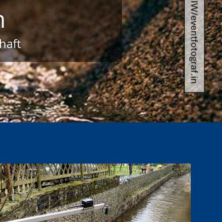
n
haft