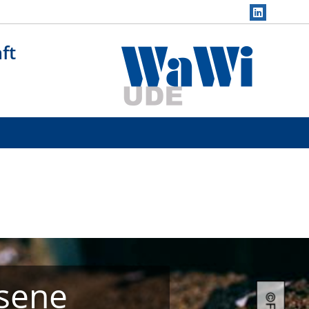
ft
ssene