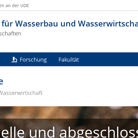
en an der UDE
t für Wasserbau und Wasserwirtscha
schaften
Forschung
Fakultät
e
Wasserwirtschaft
elle und abgeschlo