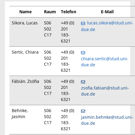
Name
Raum
Telefon
E-Mail
Sikora, Lucas
S06
+49 (0)
lucas.sikora@stud.uni-
S02
201
due.de
C17
183-
6321
Sertic
,
Chiara
S06
+49 (0)
S02
201
chiara.sertic@stud.uni-
C17
183-
due.de
6321
Fábián
,
Zsófia
S06
+49 (0)
S02
201
zsofia.fabian@stud.uni-
C17
183-
due.de
6321
Behnke,
S06
+49 (0)
Jasmin
S02
201
jasmin.behnke@stud.uni-
C17
183-
due.de
6321