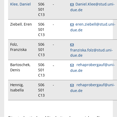
Klee, Daniel
S06
-
Daniel.Klee@stud.uni-
S01
due.de
C13
Ziebell
,
Eren
S06
-
eren.ziebell@stud.uni-
S01
due.de
C13
Folz,
S06
-
Franziska
S01
franziska.folz@stud.uni-
C13
due.de
Bartoschek,
S06
rehaprobergauf@uni-
-
Denis
S01
due.de
C13
Hennig,
S06
-
rehaprobergauf@uni-
Isabella
S01
due.de
C13