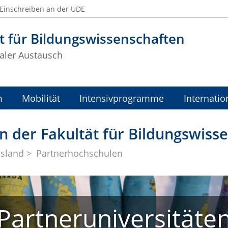
Einschreiben an der UDE
t für Bildungswissenschaften
naler Austausch
m
Mobilität
Intensivprogramme
Internatio
 der Fakultät für Bildungswiss
usland
Partnerhochschulen
Partneruniversitäte