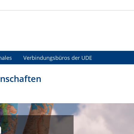
nales
Verbindungsbüros der UDE
enschaften
n