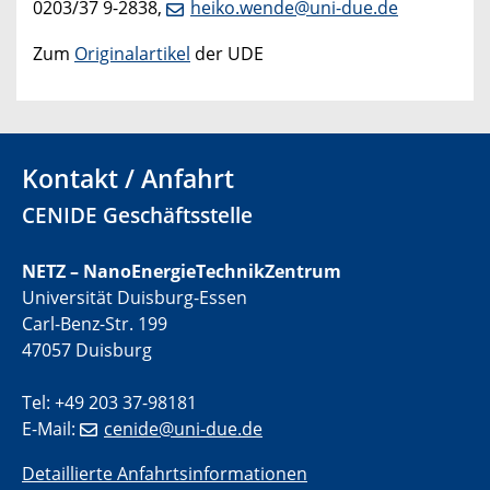
0203/37 9-2838,
heiko.wende@uni-due.de
Zum
Originalartikel
der UDE
Kontakt / Anfahrt
CENIDE Geschäftsstelle
NETZ – NanoEnergieTechnikZentrum
Universität Duisburg-Essen
Carl-Benz-Str. 199
47057 Duisburg
Tel: +49 203 37-98181
E-Mail:
cenide@uni-due.de
Detaillierte Anfahrtsinformationen