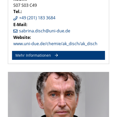
S07 S03 C49
Tel.:
+49 (201) 183 3684
E-Mail:
sabrina.disch@uni-due.de
Website:
www.uni-due.de/chemie/ak_disch/ak_disch
Mehr Informationen