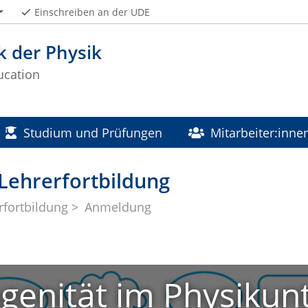
Einschreiben an der UDE
k der Physik
ucation
Studium und Prüfungen
Mitarbeiter:inne
Lehrerfortbildung
rfortbildung
Anmeldung
genität im Physikunt