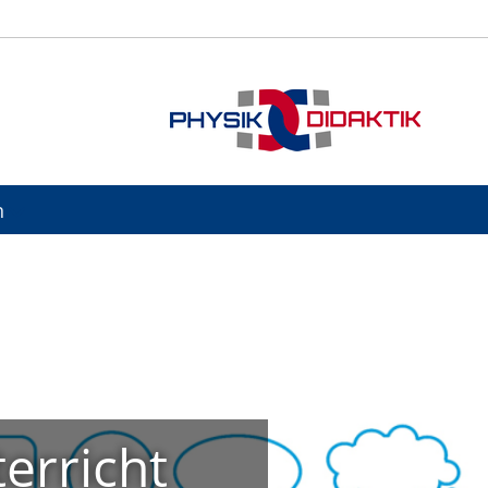
n
erricht