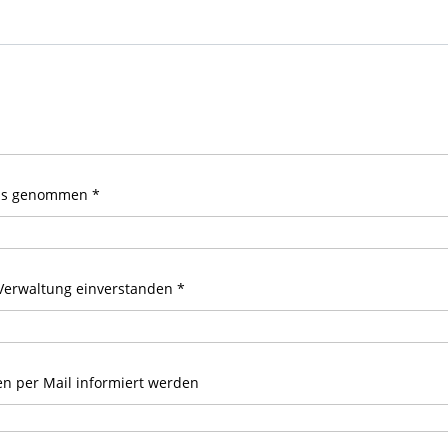
Ich habe die Datenschutzerklärung zur Kenntnis genommen *
Ich bin mit der Speicherung meiner Daten zur Verwaltung einverstanden *
n per Mail informiert werden