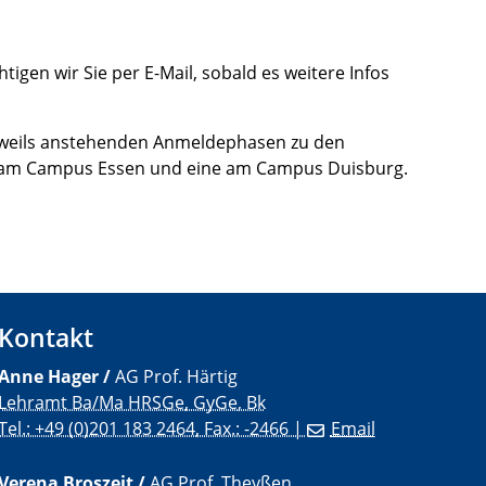
igen wir Sie per E-Mail, sobald es weitere Infos
jeweils anstehenden Anmeldephasen zu den
ung am Campus Essen und eine am Campus Duisburg.
Kontakt
Anne Hager /
AG Prof. Härtig
Lehramt Ba/Ma HRSGe, GyGe, Bk
Tel.: +49 (0)201 183 2464, Fax.: -2466 |
Email
Verena Broszeit /
AG Prof. Theyßen