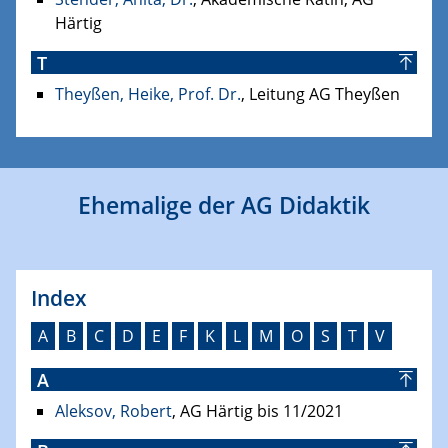
Härtig
T
Theyßen, Heike, Prof. Dr.
, Leitung AG Theyßen
Ehemalige der AG Didaktik
Index
A
B
C
D
E
F
K
L
M
O
S
T
V
A
Aleksov, Robert
, AG Härtig bis 11/2021