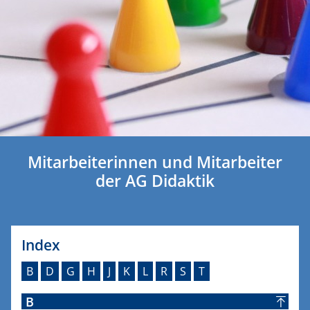
Mitarbeiterinnen und Mitarbeiter
der AG Didaktik
Index
B
D
G
H
J
K
L
R
S
T
B