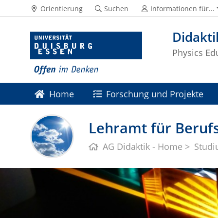
Orientierung
Suchen
Informationen für...
Didakti
Physics Ed
Home
Forschung und Projekte
Lehramt für Berufs
AG Didaktik - Home
Stud