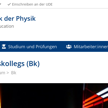
Einschreiben an der UDE
k der Physik
ucation
Studium und Prüfungen
Mitarbeiter:inne
kollegs (Bk)
ium
Bk