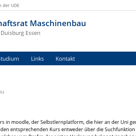
n der UDE
haftsrat Maschinenbau
t Duisburg Essen
Studium
Links
Kontakt
au
urs in moodle, der Selbstlernplatform, die hier an der Uni g
en entsprechenden Kurs entweder über die Suchfunktion od