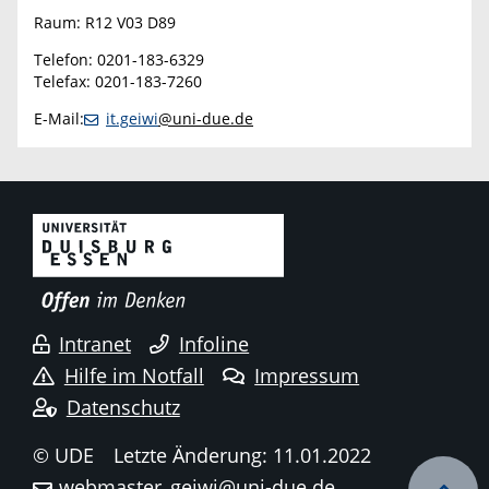
Raum: R12 V03 D89
Telefon: 0201-183-6329
Telefax: 0201-183-7260
E-Mail:
it.geiwi
@uni-due.de
Intranet
Infoline
Hilfe im Notfall
Impressum
Datenschutz
© UDE
Letzte Änderung: 11.01.2022
webmaster_geiwi@uni-due.de