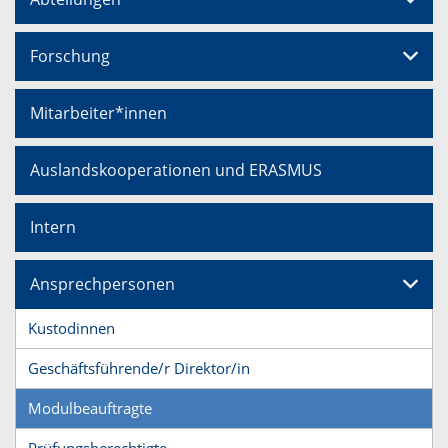
Forschung
Mitarbeiter*innen
Auslandskooperationen und ERASMUS
Intern
Ansprechpersonen
Kustodinnen
Geschäftsführende/r Direktor/in
Modulbeauftragte