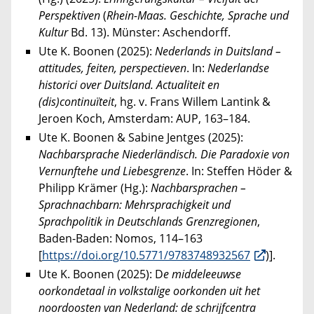
Perspektiven
(
Rhein-Maas. Geschichte, Sprache und
Kultur
Bd. 13). Münster: Aschendorff.
Ute K. Boonen (2025):
Nederlands in Duitsland –
attitudes, feiten, perspectieven
. In:
Nederlandse
historici over Duitsland. Actualiteit en
(dis)continuïteit
, hg. v. Frans Willem Lantink &
Jeroen Koch, Amsterdam: AUP, 163–184.
Ute K. Boonen & Sabine Jentges (2025):
Nachbarsprache Niederländisch. Die Paradoxie von
Vernunftehe und Liebesgrenze
. In: Steffen Höder &
Philipp Krämer (Hg.):
Nachbarsprachen –
Sprachnachbarn: Mehrsprachigkeit und
Sprachpolitik in Deutschlands Grenzregionen
,
Baden-Baden: Nomos, 114–163
[
https://doi.org/10.5771/9783748932567
)].
Ute K. Boonen (2025): D
e middeleeuwse
oorkondetaal in volkstalige oorkonden uit het
noordoosten van Nederland: de schrijfcentra