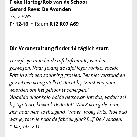
Fieke Hartog/Rob van de Schoor
Gerard Reve: De Avonden
PS, 2 SWS
Fr 12-16
in Raum
R12 R07 A69
Die Veranstaltung findet 14-täglich statt.
Terwijl zijn moeder de tafel afruimde, werd er
gezwegen. Naar gelang de tafel leger raakte, voelde
Frits in zich een spanning groeien. ‘Nu met verstand en
gevoel een vraag stellen,’ dacht hij. ‘Eerst een paar
woorden om het gehoor te scherpen.’
‘Abadida didonkolo bolde netsowan intedus, vader,’ zei
hij, ‘igatedo, bewank dedestel.’ ‘Wat?’ vroeg de man,
zich naar hem toebuigend. ‘Vader,’ vroeg Frits, ‘hoe oud
was je, toen je naar de fabriek ging? […]’ De Avonden,
1947, blz. 201.