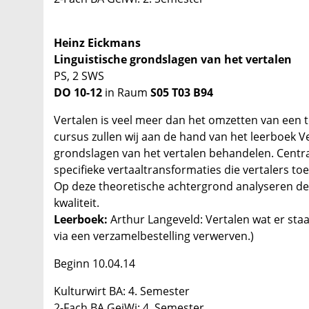
Heinz Eickmans
Linguistische grondslagen van het vertalen
PS, 2 SWS
DO 10-12
in Raum
S05 T03 B94
Vertalen is veel meer dan het omzetten van een tek
cursus zullen wij aan de hand van het leerboek Ve
grondslagen van het vertalen behandelen. Centra
specifieke vertaaltransformaties die vertalers to
Op deze theoretische achtergrond analyseren de
kwaliteit.
Leerboek:
Arthur Langeveld: Vertalen wat er sta
via een verzamelbestelling verwerven.)
Beginn 10.04.14
Kulturwirt BA: 4. Semester
2-Fach BA GeiWi: 4. Semester