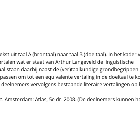
st uit taal A (brontaal) naar taal B (doeltaal). In het kader
rtalen wat er staat van Arthur Langeveld de linguistische
al staan daarbij naast de (ver)taalkundige grondbegrippen
epassen om tot een equivalente vertaling in de doeltaal te 
 deelnemers vervolgens bestaande literaire vertalingen op
at. Amsterdam: Atlas, 5e dr. 2008. (De deelnemers kunnen h