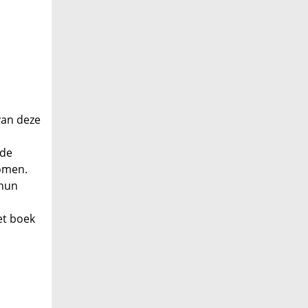
 van deze
 de
komen.
 hun
et boek