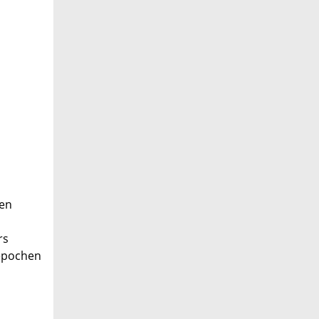
hen
rs
epochen