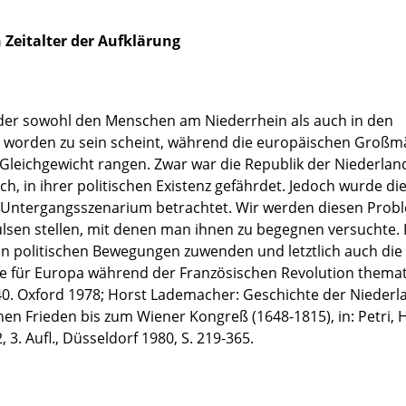
Zeitalter der Aufklärung
n der sowohl den Menschen am Niederrhein als auch in den
n worden zu sein scheint, während die europäischen Großm
 Gleichgewicht rangen. Zwar war die Republik der Niederlan
ch, in ihrer politischen Existenz gefährdet. Jedoch wurde di
ls Untergangsszenarium betrachtet. Wir werden diesen Pro
sen stellen, mit denen man ihnen zu begegnen versuchte. 
n politischen Bewegungen zuwenden und letztlich auch die
 für Europa während der Französischen Revolution themat
0. Oxford 1978; Horst Lademacher: Geschichte der Niederl
n Frieden bis zum Wiener Kongreß (1648-1815), in: Petri, 
 3. Aufl., Düsseldorf 1980, S. 219-365.