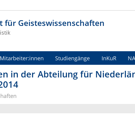
t für Geisteswissenschaften
stik
Mitarbeiter:innen
Studiengänge
InKuR
N
n in der Abteilung für Niederlä
2014
chaften