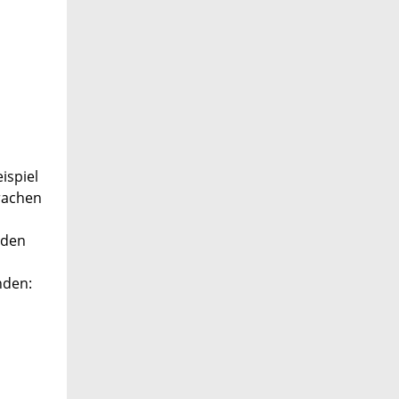
ispiel
rachen
 den
nden: