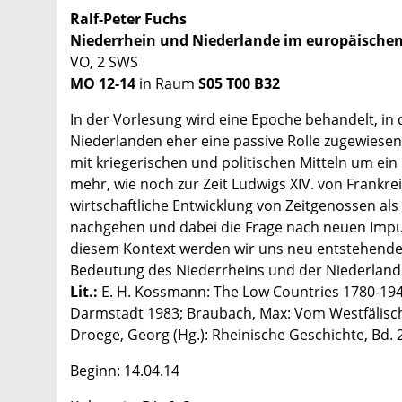
Ralf-Peter Fuchs
Niederrhein und Niederlande im europäischen 
VO, 2 SWS
MO 12-14
in Raum
S05 T00 B32
In der Vorlesung wird eine Epoche behandelt, i
Niederlanden eher eine passive Rolle zugewiese
mit kriegerischen und politischen Mitteln um ein
mehr, wie noch zur Zeit Ludwigs XIV. von Frankrei
wirtschaftliche Entwicklung von Zeitgenossen a
nachgehen und dabei die Frage nach neuen Impul
diesem Kontext werden wir uns neu entstehende
Bedeutung des Niederrheins und der Niederlande
Lit.:
E. H. Kossmann: The Low Countries 1780-194
Darmstadt 1983; Braubach, Max: Vom Westfälische
Droege, Georg (Hg.): Rheinische Geschichte, Bd. 2,
Beginn: 14.04.14