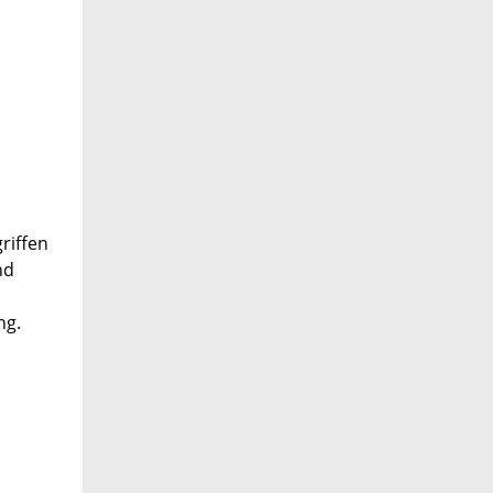
riffen
nd
ng.