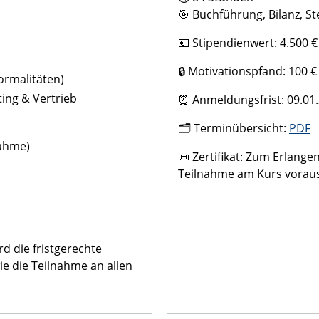
🎯 Buchführung, Bilanz, St
💶 Stipendienwert: 4.500 €
🔒 Motivationspfand: 100 € 
ormalitäten)
ting & Vertrieb
⏰ Anmeldungsfrist: 09.01.
🗂️ Terminübersicht:
PDF
nahme)
📜 Zertifikat: Zum Erlange
Teilnahme am Kurs vorau
rd die fristgerechte
e die Teilnahme an allen