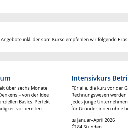
-Angebote inkl. der sbm-Kurse empfehlen wir folgende Präs
tum
Intensivkurs Bet
elt über sechs Monate
Für alle, die kurz vor der
enkens – von der Idee
Rechnungswesen werden di
nziellen Basics. Perfekt
jedes junge Unternehmen b
ndigkeit vorbereiten
für Gründer:innen ohne be
📅 Januar–April 2026
⏱ 84 Stunden