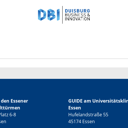
 den Essener
GUIDE am Universitätskl
dttürmen
Essen
latz 6-8
Hufelandstraße 55
sen
45174 Essen