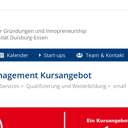
r Gründungen und Innopreneurship
sität Duisburg-Essen
Kalender
Start-ups
Team & Kontakt
anagement Kursangebot
Services
Qualifizierung und Weiterbildung
small