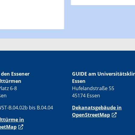
 den Essener
GUIDE am Universitätskl
dttürmen
Essen
latz 6-8
Hufelandstraße 55
sen
45174 Essen
ST-B.04.02b bis B.04.04
Dekanatsgebäude in
OpenStreetMap
dttürme in
eetMap