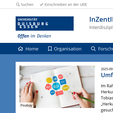
Suchen
Einschreiben an der UDE
InZent
Interdiszip
Home
Organisation
Forsch
2025-09
Umfr
Im Ra
Herku
Tobias
„Herk
Pixabay
gesuch