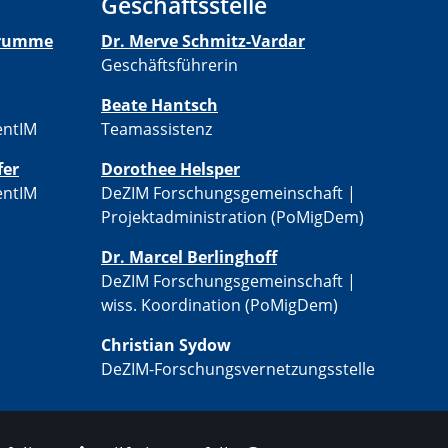
Geschäftsstelle
-Krumme
Dr. Merve Schmitz-Vardar
Geschäftsführerin
Beate Hantsch
entIM
Teamassistenz
fer
​​Dorothee Helsper
entIM
DeZIM Forschungsgemeinschaft |
Projektadministration (PoMigDem)
Dr. Marcel Berlinghoff
DeZIM Forschungsgemeinschaft |
wiss. Koordination (PoMigDem)
Christian Sydow
​DeZIM-Forschungsvernetzungsstelle