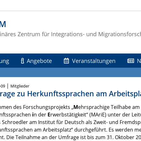
IM
linäres Zentrum für Integrations- und Migrationsfors
ung
Angebote
Veranstaltungen
N
|
-09
Mitglieder
age zu Herkunftssprachen am Arbeitspl
hmen des Forschungsprojekts „
M
ehrsprachige Teilhabe am
nftssprachen
i
n der
E
rwerbstätigkeit“ (MAriE) unter der Lei
 Schroedler am Institut für Deutsch als Zweit- und Fremd
unftssprachen am Arbeitsplatz“ durchgeführt. Es werden m
t. Die Teilnahme an der Umfrage ist bis zum 31. Oktober 