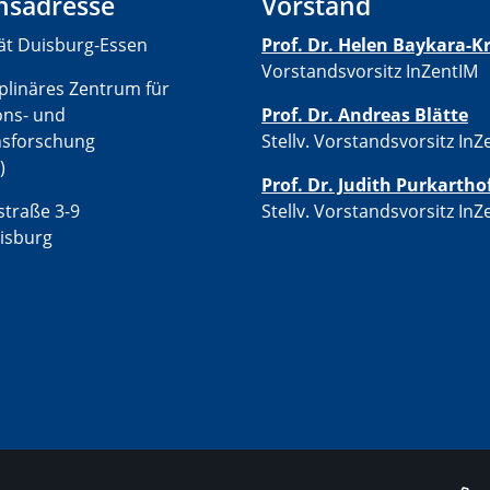
hsadresse
Vorstand
tät Duisburg-Essen
Prof. Dr. Helen Baykara
Vorstandsvorsitz InZentIM
iplinäres Zentrum für
ons- und
Prof. Dr. Andreas Blätte
nsforschung
Stellv. Vorstandsvorsitz InZ
)
Prof. Dr. Judith Purkartho
traße 3-9
Stellv. Vorstandsvorsitz InZ
isburg