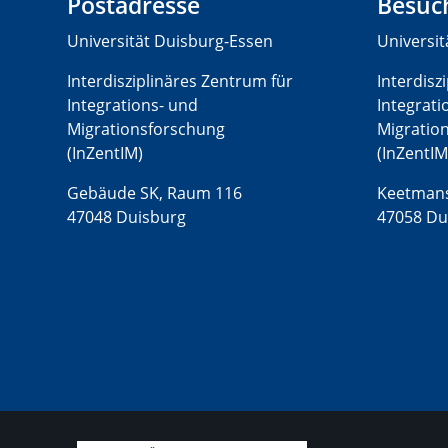
Postadresse
Besuc
Universität Duisburg-Essen
Universi
Interdisziplinäres Zentrum für
Interdisz
Integrations- und
Integrati
Migrationsforschung
Migratio
(InZentIM)
(InZentIM
Gebäude SK, Raum 116
Keetmans
47048 Duisburg
47058 Du