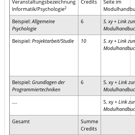
Veranstaltungsbezeichnung
Credits
Seite im
2
Informatik/Psychologie
Modulhandb
Beispiel:
Allgemeine
6
S. xy + Link zu
Psychologie
Modulhandbu
Beispiel:
Projektarbeit/Studie
10
S. xy + Link zu
Modulhandbu
Beispiel:
Grundlagen der
6
S. xy
+ Link z
Programmiertechniken
Modulhandbu
….
S. xy
+ Link z
Modulhandbu
Gesamt
Summe
Credits