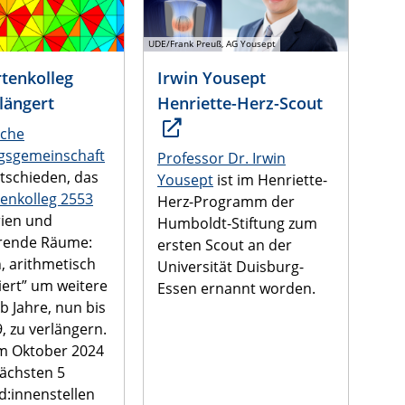
UDE/Frank Preuß, AG Yousept
tenkolleg
Irwin Yousept
längert
Henriette-Herz-Scout
che
gsgemeinschaft
Professor Dr. Irwin
tschieden, das
Yousept
ist im Henriette-
enkolleg 2553
Herz-Programm der
ien und
Humboldt-Stiftung zum
ierende Räume:
ersten Scout an der
h, arithmetisch
Universität Duisburg-
iert” um weitere
Essen ernannt worden.
b Jahre, nun bis
, zu verlängern.
m Oktober 2024
nächsten 5
:innenstellen