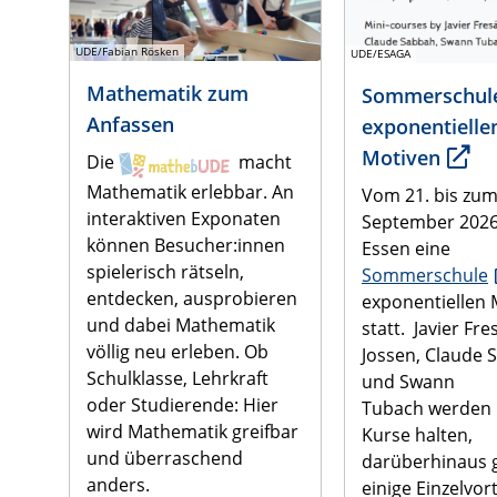
UDE/Fabian Rösken
UDE/ESAGA
Mathematik zum
Sommerschul
Anfassen
exponentielle
Motiven
Die
macht
Mathematik erlebbar. An
Vom 21. bis zum
interaktiven Exponaten
September 2026 
können Besucher:innen
Essen eine
spielerisch rätseln,
Sommerschule
entdecken, ausprobieren
exponentiellen 
und dabei Mathematik
statt. Javier Fre
völlig neu erleben. Ob
Jossen, Claude 
Schulklasse, Lehrkraft
und Swann
oder Studierende: Hier
Tubach werden 
wird Mathematik greifbar
Kurse halten,
und überraschend
darüberhinaus g
anders.
einige Einzelvor