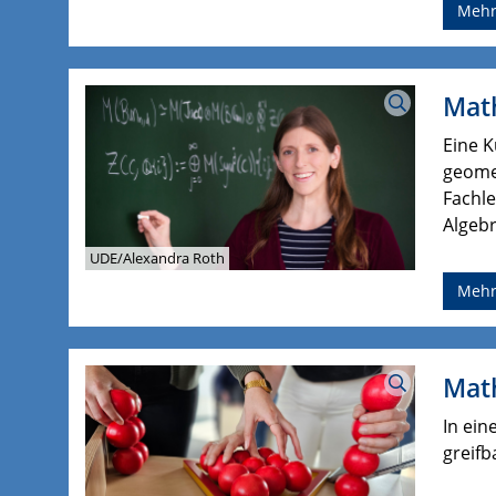
Meh
Mat
Eine K
geomet
Fachl
Algebr
UDE/Alexandra Roth
Meh
Mat
In ein
greifb