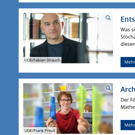
Ent
Was si
Stoch
diesen
UDE/Fabian Strauch
Meh
Arch
Der F
Mathe
Meh
UDE/Frank Preuß