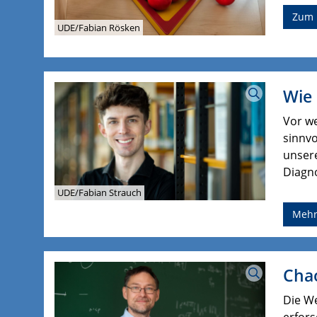
Zum 
UDE/Fabian Rösken
Wie
Vor w
sinnvo
unsere
Diagn
UDE/Fabian Strauch
Meh
Cha
Die We