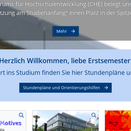
trums für Hochschulentwicklung (CHE) belegt un
tzung am Studienanfang“ einen Platz in der Spit
Mehr
Herzlich Willkommen, liebe Erstsemester
rt ins Studium finden Sie hier Stundenpläne u
Stundenpläne und Orientierungshilfen