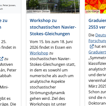
UDE/Miriam Dieter
UDE/ESAGA
e zu
Workshop zu
Graduier
n
stochastischen Navier-
2553 ver
Stokes-Gleichungen
Die
Deuts
Forschun
 25.
Vom 15. bis zum 18. Juni
hat en
findet in
2026 findet in Essen ein
Graduiert
Workshop
zu
„Symmetr
zu
stochastischen Navier-
klassifiz
Motiven
Stokes-Gleichungen statt,
analytisc
sán, Peter
in dem es sowohl um
und deriv
Sabbah
numerische als auch um
viereinhal
analytische Aspekte
März 2029
Mini-
stochastischer
Schon zu
Strömungsdynamik
sind die 
ibt es
gehen wird. Ziel des
Doktorand
träge. Die
Workshops ist unter