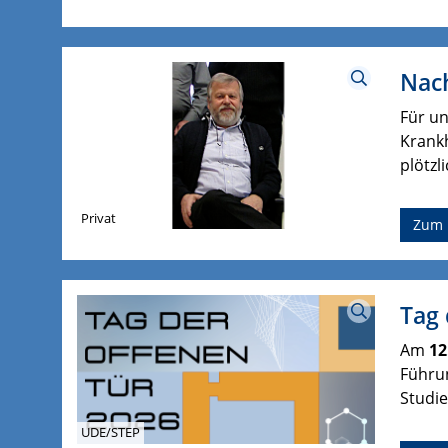
Nach
Für un
Krankh
plötzl
Privat
Zum 
Tag 
Am
12
Führu
Studie
UDE/STEP