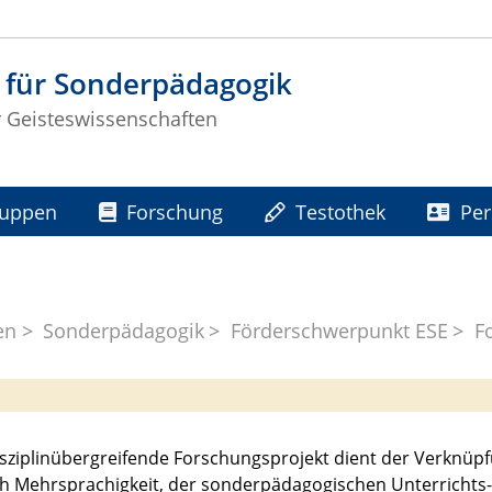
t für Sonderpädagogik
ür Geisteswissenschaften
ruppen
Forschung
Testothek
Pe
en
Sonderpädagogik
Förderschwerpunkt ESE
F
sziplinübergreifende Forschungsprojekt dient der Verknüpf
h Mehrsprachigkeit, der sonderpädagogischen Unterrichts-