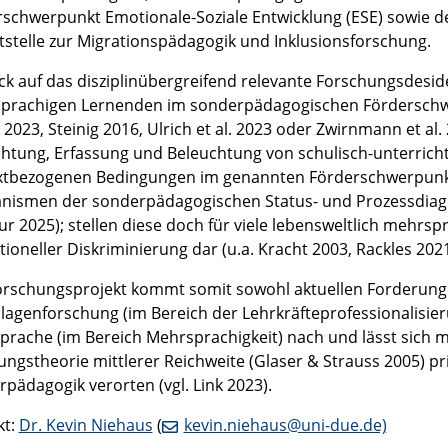
schwerpunkt Emotionale-Soziale Entwicklung (ESE) sowie de
tstelle zur Migrationspädagogik und Inklusionsforschung.
ick auf das disziplinübergreifend relevante Forschungsdes
prachigen Lernenden im sonderpädagogischen Förderschwer
 2023, Steinig 2016, Ulrich et al. 2023 oder Zwirnmann et al.
htung, Erfassung und Beleuchtung von schulisch-unterrich
xtbezogenen Bedingungen im genannten Förderschwerpunkt 
nismen der sonderpädagogischen Status- und Prozessdiagno
r 2025); stellen diese doch für viele lebensweltlich mehrs
utioneller Diskriminierung dar (u.a. Kracht 2003, Rackles 20
orschungsprojekt kommt somit sowohl aktuellen Forderun
agenforschung (im Bereich der Lehrkräfteprofessionalisieru
prache (im Bereich Mehrsprachigkeit) nach und lässt sich m
ngstheorie mittlerer Reichweite (Glaser & Strauss 2005) p
pädagogik verorten (vgl. Link 2023).
kt:
Dr. Kevin Niehaus
(
kevin.niehaus@uni-due.de)