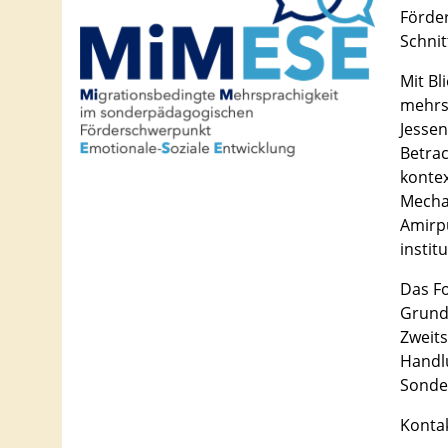
Förder
Schnit
Mit Bl
mehrs
Jessen
Betrac
konte
Mecha
Amirpu
instit
Das F
Grundl
Zweits
Handlu
Sonder
Konta