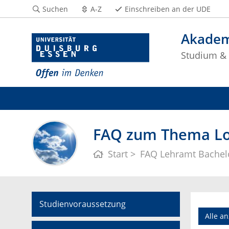
Suchen
A-Z
Einschreiben an der UDE
Akadem
Studium & 
FAQ zum Thema Los
Start
FAQ Lehramt Bachel
Studienvoraussetzung
Alle a