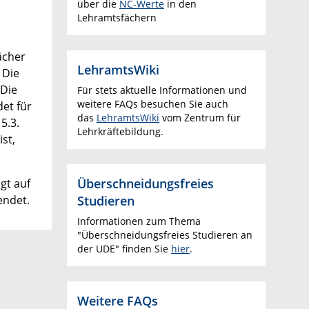
über die
NC-Werte
in den
Lehramtsfächern
ächer
LehramtsWiki
 Die
 Die
Für stets aktuelle Informationen und
weitere FAQs besuchen Sie auch
det für
das
LehramtsWiki
vom Zentrum für
5.3.
Lehrkräftebildung.
st,
.
Überschneidungsfreies
gt auf
Studieren
endet.
Informationen zum Thema
"Überschneidungsfreies Studieren an
der UDE" finden Sie
hier
.
Weitere FAQs