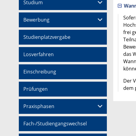
Studium
Wann 
Sofer
Bewerbung
Hochs
frei 
Studienplatzvergabe
Teiln
Bewer
das W
Losverfahren
Wann 
könn
Einschreibung
Der V
dem p
Prüfungen
Praxisphasen
Fach-/Studiengangswechsel