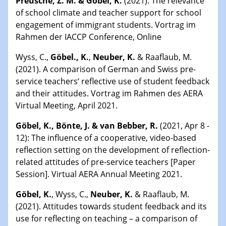
Preusche, Z. M. & Göbel, K.
(2021). The relevance
of school climate and teacher support for school
engagement of immigrant students. Vortrag im
Rahmen der IACCP Conference, Online
Wyss, C.,
Göbel., K.
,
Neuber, K.
& Raaflaub, M.
(2021). A comparison of German and Swiss pre-
service teachers‘ reflective use of student feedback
and their attitudes. Vortrag im Rahmen des AERA
Virtual Meeting, April 2021.
Göbel, K., Bönte, J. & van Bebber, R.
(2021, Apr 8 -
12): The influence of a cooperative, video-based
reflection setting on the development of reflection-
related attitudes of pre-service teachers [Paper
Session]. Virtual AERA Annual Meeting 2021.
Göbel, K.
, Wyss, C.,
Neuber, K.
& Raaflaub, M.
(2021). Attitudes towards student feedback and its
use for reflecting on teaching – a comparison of